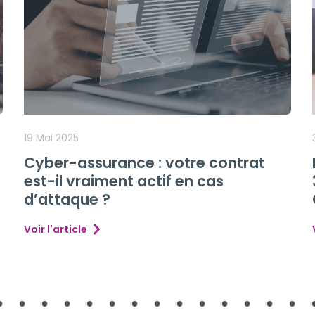
16 Décembre 2024
Fêtes de fin d’année : offrez à vos
clients une expérience unique avec
un message d’attente personnalisé
Voir l'article
6
7
8
9
1
1
1
1
1
1
1
1
1
1