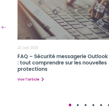
31 Décembre 2024
t
Protégez vos données Microsoft
365 avec Sauvegarde Backup by F1
GROUPE
Voir l'article
1
2
3
4
5