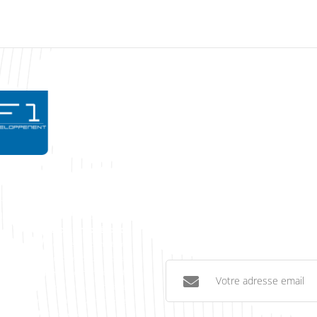
0
1
2
3
4
5
6
7
8
9
F1 GROUPE
Qui sommes-nous ?
In
Ils nous font confiance
Blog & News
Recrutement
mmunication Services, Société de
illes, près d’Aix-en-Provence dans
, spécialiste de l’infogérance
Vous y trouverez des informations
Suivez notre actualité !
, le matériel informatique et les
Internet, le référencement de site
es outils de type réseau social et
 informations sur nos événements,
ons d’Aix-en-Provence.