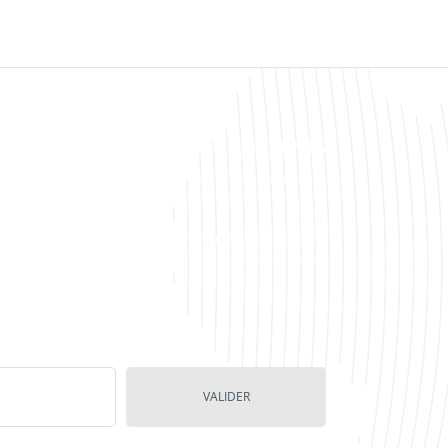
0
1
2
3
4
5
NOS MÉTIERS
OUTILS CLIENTS
fogérance informatique
Outils de maintenance
Téléphonie IP
Fiches techniques
Développement
Formulaire de demande
d'applications
d'assistance
VALIDER