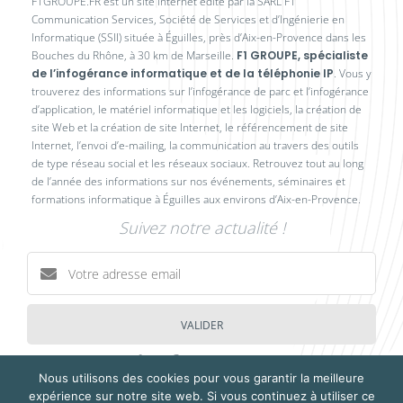
F1GROUPE.FR est un site internet édité par la SARL F1
Communication Services, Société de Services et d’Ingénierie en
Informatique (SSII) située à Éguilles, près d’Aix-en-Provence dans les
Bouches du Rhône, à 30 km de Marseille.
F1 GROUPE, spécialiste
de l’infogérance informatique et de la téléphonie IP
. Vous y
trouverez des informations sur l’infogérance de parc et l’infogérance
d’application, le matériel informatique et les logiciels, la création de
site Web et la création de site Internet, le référencement de site
Internet, l’envoi d’e-mailing, la communication au travers des outils
de type réseau social et les réseaux sociaux. Retrouvez tout au long
de l’année des informations sur nos événements, séminaires et
formations informatique à Éguilles aux environs d’Aix-en-Provence.
Suivez notre actualité !
VALIDER
Nous utilisons des cookies pour vous garantir la meilleure
expérience sur notre site web. Si vous continuez à utiliser ce
MENTIONS LÉGALES
POLITIQUE RSE
RECRUTEMENT