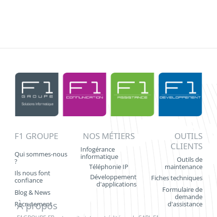
F1 GROUPE
NOS MÉTIERS
OUTILS
CLIENTS
Infogérance
Qui sommes-nous
informatique
Outils de
?
Téléphonie IP
maintenance
Ils nous font
Développement
Fiches techniques
confiance
d'applications
Formulaire de
Blog & News
demande
À propos
d'assistance
Recrutement