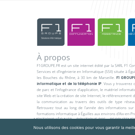
À propos
F1GROUPE.FR est un site internet édité par la SARL F1 Co
Services et d’Ingénierie en Informatique (SSII) située à Égu
les Bouches du Rhône, à 30 km de Marseille.
F1 GROUPE
informatique et de la téléphonie IP
. Vous y trouverez 
de parc et l’infogérance d’application, le matériel informatiq
site Web et la création de site Internet, le référencement de 
la communication au travers des outils de type réseau
Retrouvez tout au long de l’année des informations su
formations informatique à Éguilles aux environs d’Aix-en-P
MENTIONS LÉGALES
POLITIQUE RSE
RECRUTEME
Nous utilisons des cookies pour vous garantir la meill