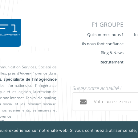
F1 GROUPE
Qui sommes-nous ?
In
Ils nous font confiance
Blog & News
Recrutement
mmunication Services, Société de
illes, près d’Aix-en-Provence dans
, spécialiste de l’infogérance
des informations sur l’infogérance
Suivez notre actualité !
ue et les logiciels, la création de
site Internet, l’envoi d’e-mailing,
 social et les réseaux sociaux.
r nos événements, séminaires et
rovence.
NT
eure expérience sur notre site web. Si vous continuez à utiliser ce sit
Copyright © F1 Communication Services. Tout droit réservé