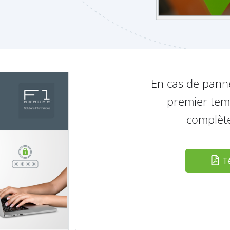
En cas de panne
premier temp
complèt
Té